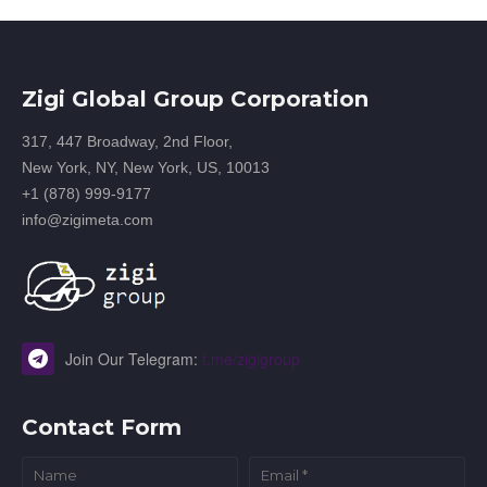
Zigi Global Group Corporation
317, 447 Broadway, 2nd Floor,
New York, NY, New York, US, 10013
+1 (878) 999-9177
info@zigimeta.com
Join Our Telegram:
t.me/zigigroup
Contact Form