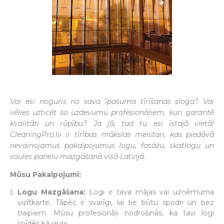
Vai esi noguris no sava īpašuma tīrīšanas sloga? Vai
vēlies uzticēt šo uzdevumu profesionāļiem, kuri garantē
kvalitāti un rūpību? Ja jā, tad tu esi īstajā vietā!
CleaningPro.lv ir tīrības mākslas meistari, kas piedāvā
nevainojamus pakalpojumus logu, fasāžu, skatlogu un
saules panelu mazgāšanā visā Latvijā.
Mūsu Pakalpojumi:
Logu Mazgāšana:
Logi ir tava mājas vai uzņēmuma
vizītkarte. Tāpēc ir svarīgi, lai tie būtu spodri un bez
traipiem. Mūsu profesionāļi nodrošinās, ka tavi logi
spīdēs kā jauni.