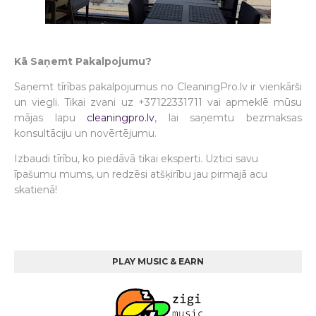
Kā Saņemt Pakalpojumu?
Saņemt tīrības pakalpojumus no CleaningPro.lv ir vienkārši
un viegli. Tikai zvani uz +37122331711 vai apmeklē mūsu
mājas lapu
cleaningpro.lv
, lai saņemtu bezmaksas
konsultāciju un novērtējumu.
Izbaudi tīrību, ko piedāvā tikai eksperti. Uztici savu
īpašumu mums, un redzēsi atšķirību jau pirmajā acu
skatienā!
PLAY MUSIC & EARN