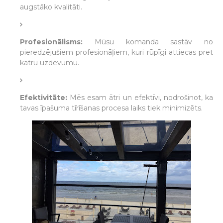
augstāko kvalitāti.
Profesionālisms:
Mūsu komanda sastāv no
pieredzējušiem profesionāļiem, kuri rūpīgi attiecas pret
katru uzdevumu.
Efektivitāte:
Mēs esam ātri un efektīvi, nodrošinot, ka
tavas īpašuma tīrīšanas procesa laiks tiek minimizēts.