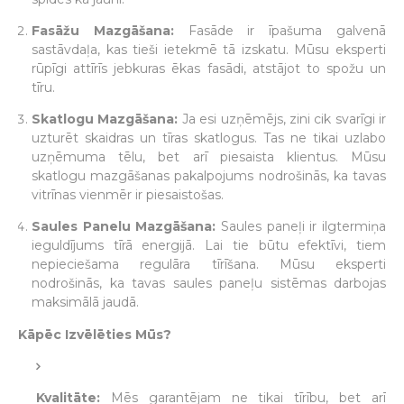
Fasāžu Mazgāšana:
Fasāde ir īpašuma galvenā
sastāvdaļa, kas tieši ietekmē tā izskatu. Mūsu eksperti
rūpīgi attīrīs jebkuras ēkas fasādi, atstājot to spožu un
tīru.
Skatlogu Mazgāšana:
Ja esi uzņēmējs, zini cik svarīgi ir
uzturēt skaidras un tīras skatlogus. Tas ne tikai uzlabo
uzņēmuma tēlu, bet arī piesaista klientus. Mūsu
skatlogu mazgāšanas pakalpojums nodrošinās, ka tavas
vitrīnas vienmēr ir piesaistošas.
Saules Panelu Mazgāšana:
Saules paneļi ir ilgtermiņa
ieguldījums tīrā energijā. Lai tie būtu efektīvi, tiem
nepieciešama regulāra tīrīšana. Mūsu eksperti
nodrošinās, ka tavas saules paneļu sistēmas darbojas
maksimālā jaudā.
Kāpēc Izvēlēties Mūs?
Kvalitāte:
Mēs garantējam ne tikai tīrību, bet arī